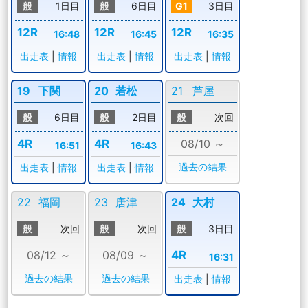
般
1日目
般
6日目
G1
3日目
12R
12R
12R
16:48
16:45
16:35
出走表
|
情報
出走表
|
情報
出走表
|
情報
19
下関
20
若松
21
芦屋
般
6日目
般
2日目
般
次回
4R
4R
08/10 ～
16:51
16:43
過去の結果
出走表
|
情報
出走表
|
情報
22
福岡
23
唐津
24
大村
般
次回
般
次回
般
3日目
08/12 ～
08/09 ～
4R
16:31
過去の結果
過去の結果
出走表
|
情報