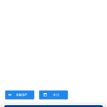
fast_rewind
08/07
today
本日