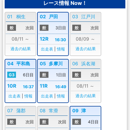
レース情報 Now！
01
桐生
02
戸田
03
江戸川
般
次回
般
3日目
般
次回
08/11 ～
12R
08/09 ～
16:30
過去の結果
過去の結果
出走表
|
情報
04
平和島
05
多摩川
06
浜名湖
G3
6日目
般
1日目
般
次回
10R
11R
08/11 ～
16:37
16:49
過去の結果
出走表
|
情報
出走表
|
情報
07
蒲郡
08
常滑
09
津
般
次回
般
次回
般
4日目