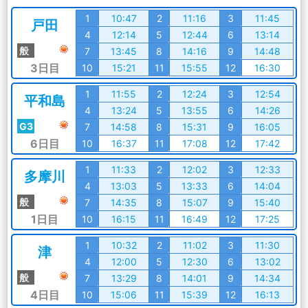
1
10:47
2
11:16
3
11:45
戸田
4
12:14
5
12:44
6
13:14
般
7
13:45
8
14:16
9
14:48
3日目
10
15:21
11
15:55
12
16:30
1
11:55
2
12:24
3
12:54
平和島
4
13:24
5
13:55
6
14:26
G3
7
14:58
8
15:31
9
16:05
6日目
10
16:37
11
17:08
12
17:42
1
11:33
2
12:02
3
12:33
多摩川
4
13:03
5
13:33
6
14:04
般
7
14:35
8
15:07
9
15:40
1日目
10
16:15
11
16:49
12
17:25
1
10:32
2
11:02
3
11:30
津
4
12:00
5
12:30
6
13:02
般
7
13:29
8
14:01
9
14:34
4日目
10
15:06
11
15:39
12
16:13