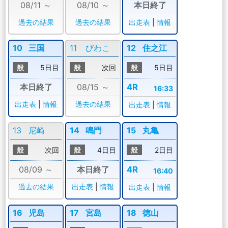
08/11 ～
08/10 ～
本日終了
過去の結果
過去の結果
出走表
|
情報
10
三国
11
びわこ
12
住之江
般
5日目
般
次回
般
5日目
本日終了
08/15 ～
4R
16:33
出走表
|
情報
過去の結果
出走表
|
情報
13
尼崎
14
鳴門
15
丸亀
般
次回
般
4日目
般
2日目
08/09 ～
本日終了
4R
16:40
過去の結果
出走表
|
情報
出走表
|
情報
16
児島
17
宮島
18
徳山