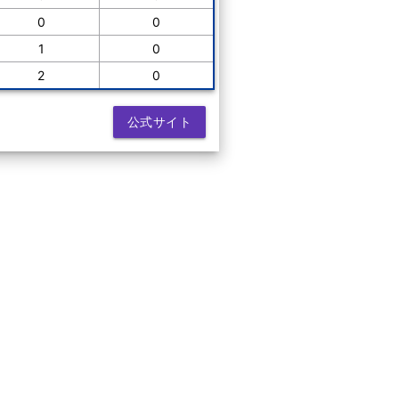
0
0
1
0
2
0
公式サイト