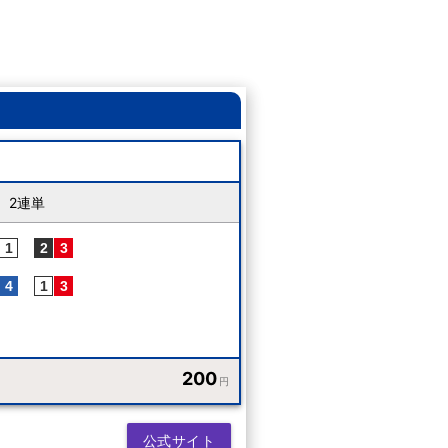
2連単
200
円
公式サイト