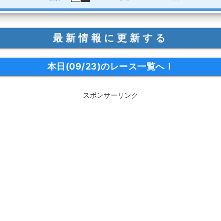
最新情報に更新する
本日(09/23)のレース一覧へ！
スポンサーリンク