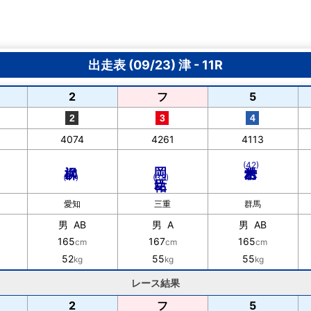
出走表 (09/23) 津 - 11R
2
フ
5
4074
4261
4113
柳沢 一
岡 祐臣
(42)
(41)
(38)
愛知
三重
群馬
男 AB
男 A
男 AB
165
167
165
cm
cm
cm
52
55
55
kg
kg
kg
レース結果
2
フ
5