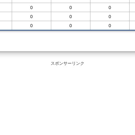
0
0
0
0
0
0
0
0
0
スポンサーリンク