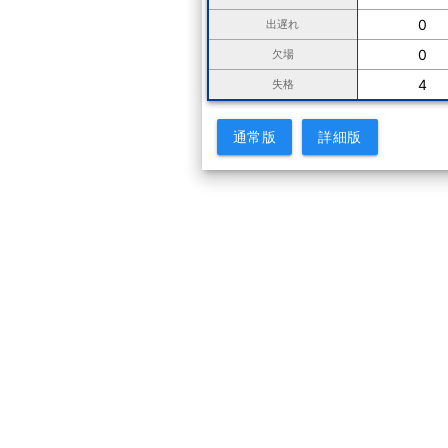
0
出遅れ
0
欠場
4
失格
通常版
詳細版