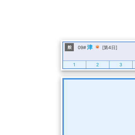
津
般
09#
[第4日]
1
2
3