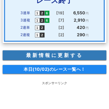
レース終了
3連単
[19]
6,550
円
3連複
[7]
2,910
円
2連単
[2]
420
円
2連複
[2]
290
円
最新情報に更新する
本日(10/02)のレース一覧へ！
スポンサーリンク