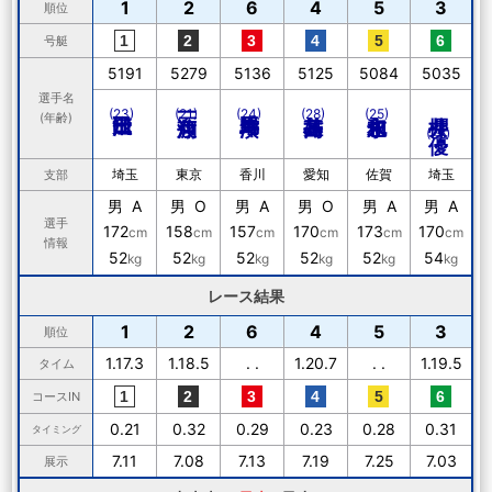
1
2
6
4
5
3
順位
号艇
5191
5279
5136
5125
5084
5035
選手名
櫻井 優
(23)
(21)
(24)
(28)
(25)
(年齢)
(26)
埼玉
東京
香川
愛知
佐賀
埼玉
支部
男 A
男 O
男 A
男 O
男 A
男 A
選手
172
158
157
170
173
170
cm
cm
cm
cm
cm
cm
情報
52
52
52
52
52
54
kg
kg
kg
kg
kg
kg
レース結果
1
2
6
4
5
3
順位
1.17.3
1.18.5
. .
1.20.7
. .
1.19.5
タイム
コースIN
0.21
0.32
0.29
0.23
0.28
0.31
タイミング
7.11
7.08
7.13
7.19
7.25
7.03
展示