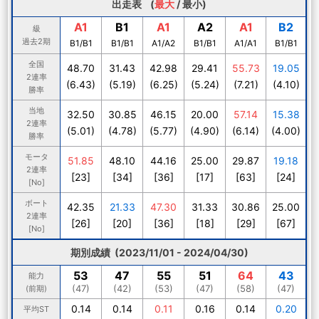
出走表 (
最大
/
最小
)
A1
B1
A1
A2
A1
B2
級
過去2期
B1/B1
B1/B1
A1/A2
B1/B1
A1/A1
B1/B1
全国
48.70
31.43
42.98
29.41
55.73
19.05
2連率
(6.43)
(5.19)
(6.25)
(5.24)
(7.21)
(4.10)
勝率
当地
32.50
30.85
46.15
20.00
57.14
15.38
2連率
(5.01)
(4.78)
(5.77)
(4.90)
(6.14)
(4.00)
勝率
モータ
51.85
48.10
44.16
25.00
29.87
19.18
2連率
[23]
[34]
[36]
[17]
[63]
[24]
[No]
ボート
42.35
21.33
47.30
31.33
30.86
25.00
2連率
[26]
[20]
[36]
[18]
[29]
[67]
[No]
期別成績 (2023/11/01 - 2024/04/30)
53
47
55
51
64
43
能力
(47)
(42)
(53)
(47)
(58)
(47)
(前期)
0.14
0.14
0.11
0.16
0.14
0.20
平均ST