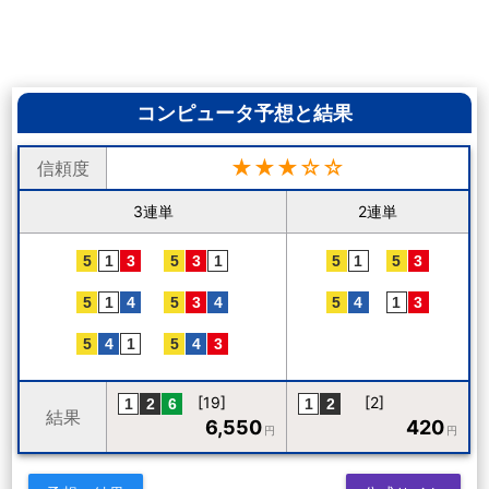
コンピュータ予想と結果
★★★☆☆
信頼度
3連単
2連単
[19]
[2]
結果
6,550
420
円
円