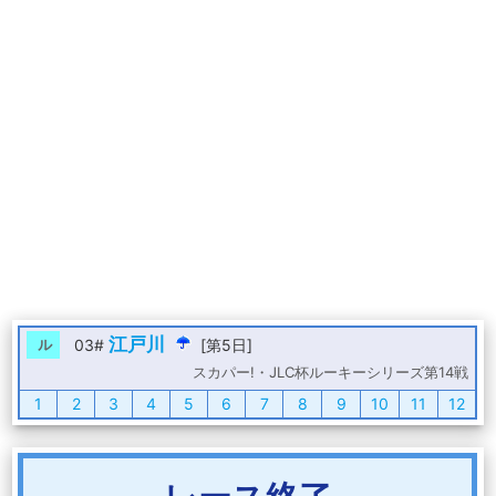
江戸川
ル
03#
[第5日]
スカパー!・JLC杯ルーキーシリーズ第14戦
1
2
3
4
5
6
7
8
9
10
11
12