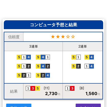
コンピュータ予想と結果
★★★☆☆
信頼度
3連単
2連単
[11]
[8]
結果
2,730
1,560
円
円