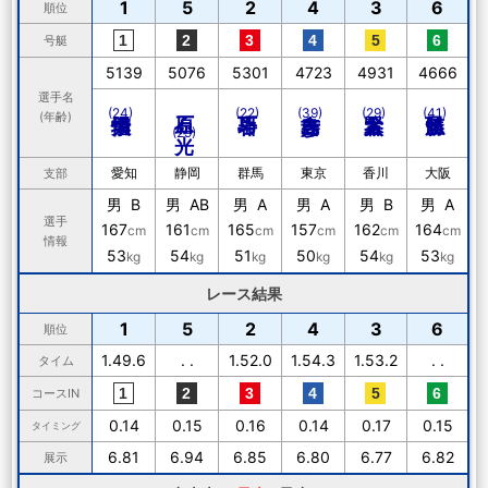
1
5
2
4
3
6
順位
号艇
5139
5076
5301
4723
4931
4666
選手名
石原 光
(24)
(22)
(39)
(29)
(41)
(年齢)
(29)
愛知
静岡
群馬
東京
香川
大阪
支部
男 B
男 AB
男 A
男 A
男 B
男 A
選手
167
161
165
157
162
164
cm
cm
cm
cm
cm
cm
情報
53
54
51
50
54
53
kg
kg
kg
kg
kg
kg
レース結果
1
5
2
4
3
6
順位
1.49.6
. .
1.52.0
1.54.3
1.53.2
. .
タイム
コースIN
0.14
0.15
0.16
0.14
0.17
0.15
タイミング
6.81
6.94
6.85
6.80
6.77
6.82
展示