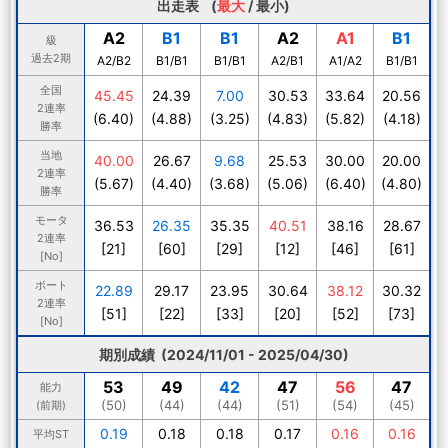
出走表 (
最大
/
最小
)
A2
B1
B1
A2
A1
B1
級
過去2期
A2/B2
B1/B1
B1/B1
A2/B1
A1/A2
B1/B1
全国
45.45
24.39
7.00
30.53
33.64
20.56
2連率
(6.40)
(4.88)
(3.25)
(4.83)
(5.82)
(4.18)
勝率
当地
40.00
26.67
9.68
25.53
30.00
20.00
2連率
(5.67)
(4.40)
(3.68)
(5.06)
(6.40)
(4.80)
勝率
モータ
36.53
26.35
35.35
40.51
38.16
28.67
2連率
[21]
[60]
[29]
[12]
[46]
[61]
[No]
ボート
22.89
29.17
23.95
30.64
38.12
30.32
2連率
[51]
[22]
[33]
[20]
[52]
[73]
[No]
期別成績 (2024/11/01 - 2025/04/30)
53
49
42
47
56
47
能力
(50)
(44)
(44)
(51)
(54)
(45)
(前期)
0.19
0.18
0.18
0.17
0.16
0.16
平均ST