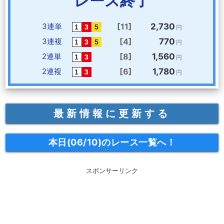
レース終了
3連単
[11]
2,730
円
3連複
[4]
770
円
2連単
[8]
1,560
円
2連複
[6]
1,780
円
最新情報に更新する
本日(06/10)のレース一覧へ！
スポンサーリンク