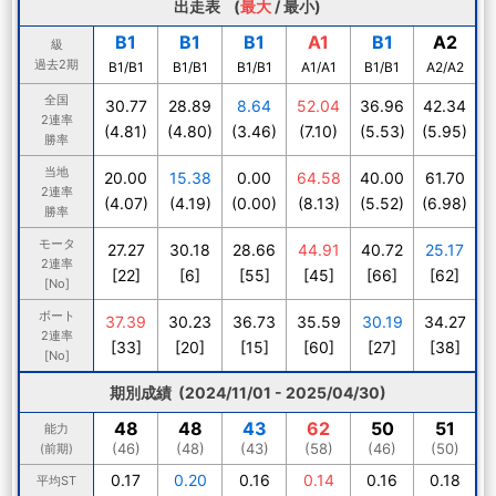
出走表 (
最大
/
最小
)
B1
B1
B1
A1
B1
A2
級
過去2期
B1/B1
B1/B1
B1/B1
A1/A1
B1/B1
A2/A2
全国
30.77
28.89
8.64
52.04
36.96
42.34
2連率
(4.81)
(4.80)
(3.46)
(7.10)
(5.53)
(5.95)
勝率
当地
20.00
15.38
0.00
64.58
40.00
61.70
2連率
(4.07)
(4.19)
(0.00)
(8.13)
(5.52)
(6.98)
勝率
モータ
27.27
30.18
28.66
44.91
40.72
25.17
2連率
[22]
[6]
[55]
[45]
[66]
[62]
[No]
ボート
37.39
30.23
36.73
35.59
30.19
34.27
2連率
[33]
[20]
[15]
[60]
[27]
[38]
[No]
期別成績 (2024/11/01 - 2025/04/30)
48
48
43
62
50
51
能力
(46)
(48)
(43)
(58)
(46)
(50)
(前期)
0.17
0.20
0.16
0.14
0.16
0.18
平均ST