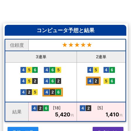
コンピュータ予想と結果
★★★★★
信頼度
3連単
2連単
[18]
[5]
結果
5,420
1,410
円
円