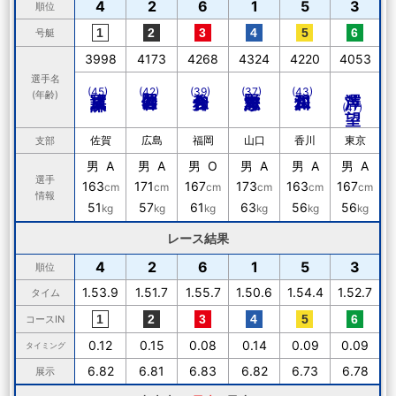
4
2
6
1
5
3
順位
号艇
3998
4173
4268
4324
4220
4053
選手名
芦澤 望
(45)
(42)
(39)
(37)
(43)
(年齢)
(47)
佐賀
広島
福岡
山口
香川
東京
支部
男 A
男 A
男 O
男 A
男 A
男 A
選手
163
171
167
173
163
167
cm
cm
cm
cm
cm
cm
情報
51
57
61
63
56
56
kg
kg
kg
kg
kg
kg
レース結果
4
2
6
1
5
3
順位
1.53.9
1.51.7
1.55.7
1.50.6
1.54.4
1.52.7
タイム
コースIN
0.12
0.15
0.08
0.14
0.09
0.09
タイミング
6.82
6.81
6.83
6.82
6.73
6.78
展示