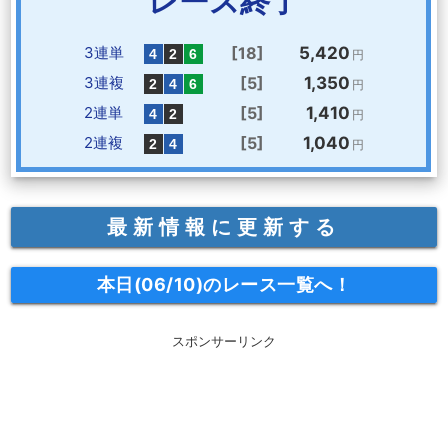
レース終了
3連単
[18]
5,420
円
3連複
[5]
1,350
円
2連単
[5]
1,410
円
2連複
[5]
1,040
円
最新情報に更新する
本日(06/10)のレース一覧へ！
スポンサーリンク