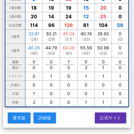
18
19
19
15
20
0
2着回数
20
14
24
12
25
0
3着回数
114
96
126
81
104
59
出走回数
22.81
30.21
45.24
40.74
26.92
0
2連率
(26)
(29)
(57)
(33)
(28)
(0)
40.35
44.79
64.29
55.56
50.96
0
3連率
(46)
(43)
(81)
(45)
(53)
(0)
0
0
1
0
0
0
優勝
0
0
5
2
1
0
優出
0
1
0
1
1
1
フライング
0
0
0
0
0
0
出遅れ
1
0
0
0
1
0
欠場
2
0
0
1
1
2
失格
通常版
詳細版
公式サイト