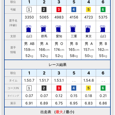
1
2
3
5
4
6
順位
号艇
3350
5065
4983
4156
4723
5375
選手名
(年齢)
(57)
(26)
(28)
(44)
(39)
(21)
山口
群馬
愛知
三重
東京
山口
支部
男 AB
男 A
男 O
男 B
男 A
男 B
選手
159
166
174
165
157
162
cm
cm
cm
cm
cm
cm
情報
52
52
52
58
50
55
kg
kg
kg
kg
kg
kg
レース結果
1
2
3
5
4
6
順位
1.50.7
1.51.7
1.53.1
. .
1.54.6
. .
タイム
コースIN
0.07
0.07
0.12
0.15
0.18
0.21
タイミング
6.91
6.89
6.75
6.95
6.83
6.86
展示
出走表 (
最大
/
最小
)