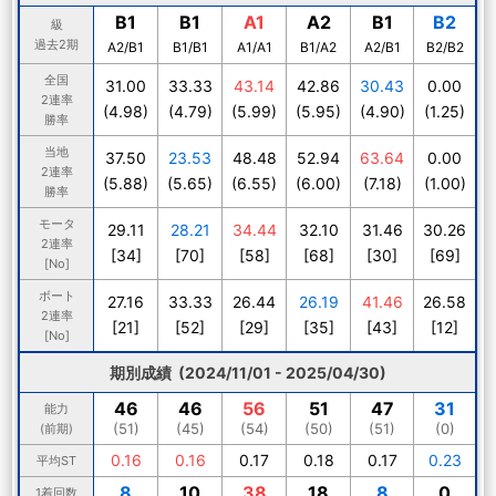
B1
B1
A1
A2
B1
B2
級
過去2期
A2/B1
B1/B1
A1/A1
B1/A2
A2/B1
B2/B2
全国
31.00
33.33
43.14
42.86
30.43
0.00
2連率
(4.98)
(4.79)
(5.99)
(5.95)
(4.90)
(1.25)
勝率
当地
37.50
23.53
48.48
52.94
63.64
0.00
2連率
(5.88)
(5.65)
(6.55)
(6.00)
(7.18)
(1.00)
勝率
モータ
29.11
28.21
34.44
32.10
31.46
30.26
2連率
[34]
[70]
[58]
[68]
[30]
[69]
[No]
ボート
27.16
33.33
26.44
26.19
41.46
26.58
2連率
[21]
[52]
[29]
[35]
[43]
[12]
[No]
期別成績 (2024/11/01 - 2025/04/30)
46
46
56
51
47
31
能力
(51)
(45)
(54)
(50)
(51)
(0)
(前期)
0.16
0.16
0.17
0.18
0.17
0.23
平均ST
8
10
38
18
8
0
1着回数