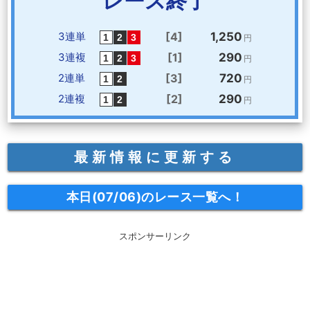
レース終了
3連単
[4]
1,250
円
3連複
[1]
290
円
2連単
[3]
720
円
2連複
[2]
290
円
最新情報に更新する
本日(07/06)のレース一覧へ！
スポンサーリンク