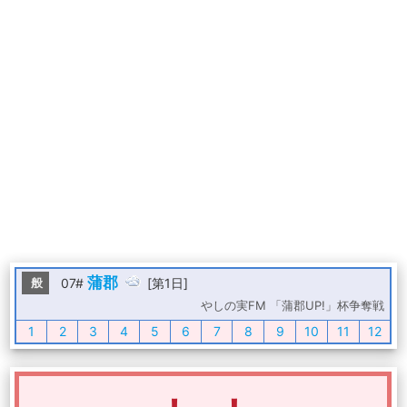
蒲郡
般
07#
[第1日]
やしの実FM 「蒲郡UP!」杯争奪戦
1
2
3
4
5
6
7
8
9
10
11
12