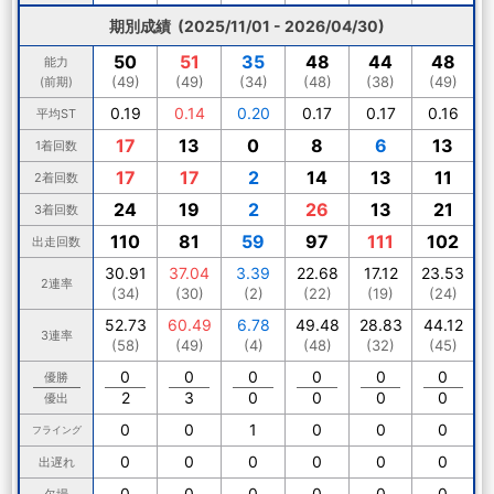
期別成績 (2025/11/01 - 2026/04/30)
50
51
35
48
44
48
能力
(49)
(49)
(34)
(48)
(38)
(49)
(前期)
0.19
0.14
0.20
0.17
0.17
0.16
平均ST
17
13
0
8
6
13
1着回数
17
17
2
14
13
11
2着回数
24
19
2
26
13
21
3着回数
110
81
59
97
111
102
出走回数
30.91
37.04
3.39
22.68
17.12
23.53
2連率
(34)
(30)
(2)
(22)
(19)
(24)
52.73
60.49
6.78
49.48
28.83
44.12
3連率
(58)
(49)
(4)
(48)
(32)
(45)
0
0
0
0
0
0
優勝
2
3
0
0
0
0
優出
0
0
1
0
0
0
フライング
0
0
0
0
0
0
出遅れ
0
0
0
0
0
0