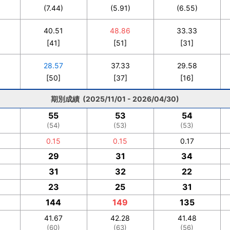
(7.44)
(5.91)
(6.55)
40.51
48.86
33.33
[41]
[51]
[31]
28.57
37.33
29.58
[50]
[37]
[16]
期別成績 (2025/11/01 - 2026/04/30)
55
53
54
(54)
(53)
(53)
0.15
0.15
0.17
29
31
34
31
32
22
23
25
31
144
149
135
41.67
42.28
41.48
(60)
(63)
(56)