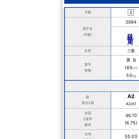
号艇
3984
選手名
坂口 周
(年齢)
(48)
支部
三重
男 B
選手
169
cm
情報
53
kg
A2
級
過去2期
A2/A1
全国
46.10
2連率
(6.75)
勝率
当地
55.03