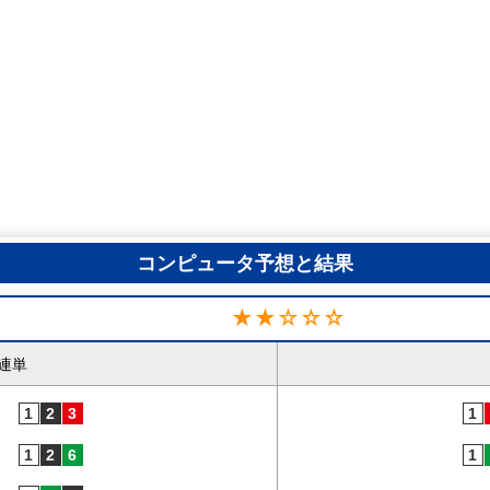
コンピュータ予想と結果
★★☆☆☆
3連単