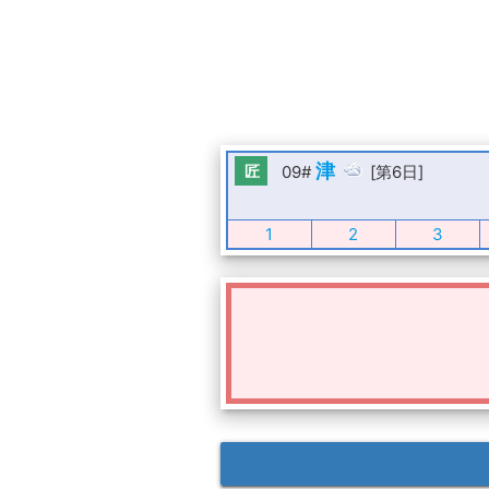
津
匠
09#
[第6日]
1
2
3