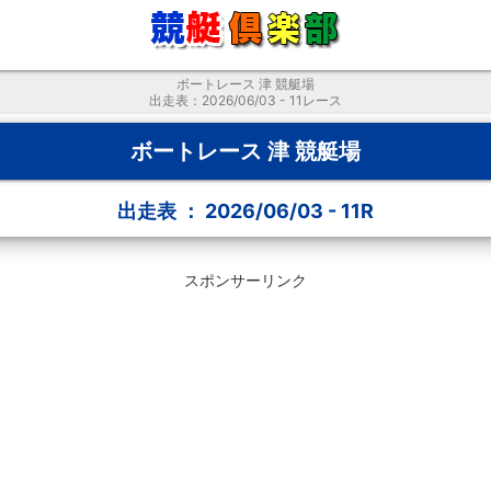
ボートレース 津 競艇場
出走表：2026/06/03 - 11レース
ボートレース 津 競艇場
出走表 ： 2026/06/03 - 11R
スポンサーリンク