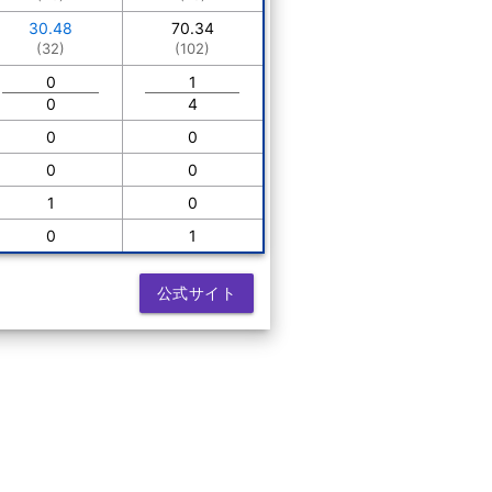
30.48
70.34
(32)
(102)
0
1
0
4
0
0
0
0
1
0
0
1
公式サイト