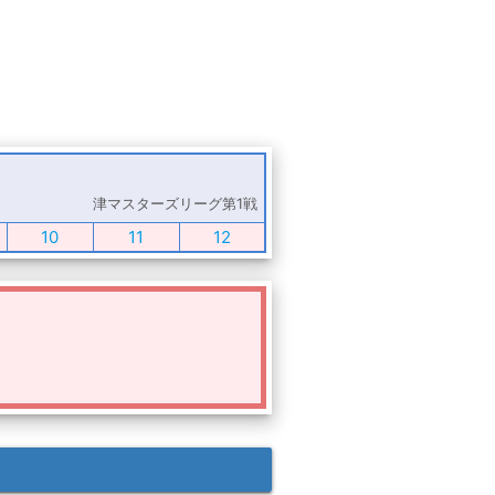
津マスターズリーグ第1戦
10
11
12