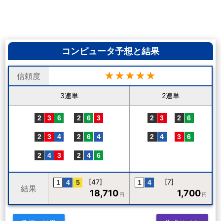
コンピュータ予想と結果
★★★★★
信頼度
3連単
2連単
[47]
[7]
結果
18,710
1,700
円
円