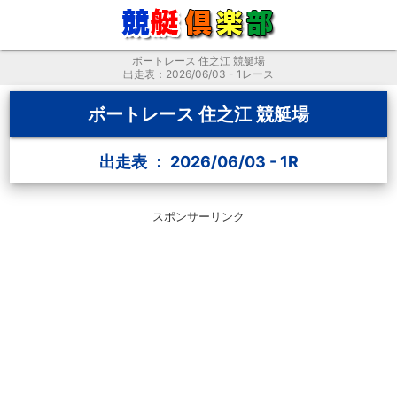
ボートレース 住之江 競艇場
出走表：2026/06/03 - 1レース
ボートレース 住之江 競艇場
出走表 ： 2026/06/03 - 1R
スポンサーリンク