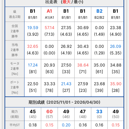
出走表 (
最大
/
最小
)
B1
A1
B1
B1
B2
B1
級
過去2期
B1/B1
A1/A1
B1/B1
B1/B1
B2/B2
B1/B1
全国
19.59
57.14
27.35
30.69
0.00
23.38
2連率
(3.92)
(7.13)
(4.63)
(4.65)
(1.49)
(4.90)
勝率
当地
32.65
0.00
26.92
30.43
0.00
26.09
2連率
(4.63)
(0.00)
(4.19)
(4.65)
(1.29)
(5.35)
勝率
モータ
17.24
20.93
27.50
38.64
35.00
34.88
2連率
[81]
[63]
[33]
[71]
[61]
[35]
[No]
ボート
22.50
33.33
21.43
27.59
23.68
35.90
2連率
[51]
[78]
[27]
[23]
[39]
[28]
[No]
期別成績 (2025/11/01 - 2026/04/30)
45
60
49
47
33
49
能力
(45)
(57)
(46)
(48)
(0)
(50)
(前期)
0.18
0.15
0.20
0.16
0.16
0.15
平均ST