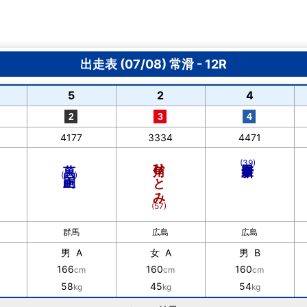
出走表 (07/08) 常滑 - 12R
5
2
4
4177
3334
4471
萬 正嗣
角ひとみ
(39)
(43)
(57)
群馬
広島
広島
男 A
女 A
男 B
166
160
160
cm
cm
cm
58
45
54
kg
kg
kg