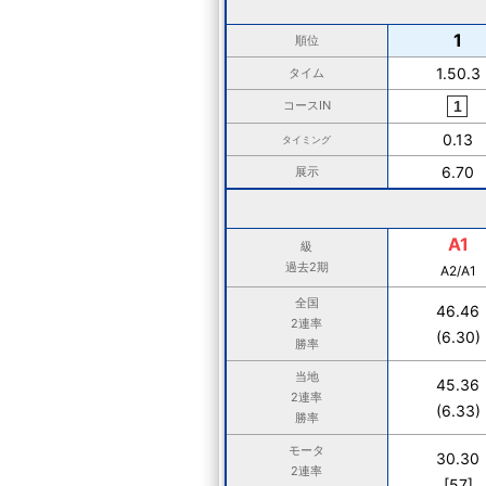
1
順位
1.50.3
タイム
コースIN
0.13
タイミング
6.70
展示
A1
級
過去2期
A2/A1
全国
46.46
2連率
(6.30)
勝率
当地
45.36
2連率
(6.33)
勝率
モータ
30.30
2連率
[57]