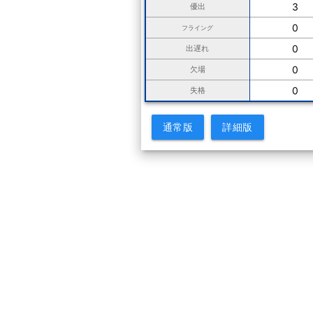
3
優出
0
フライング
0
出遅れ
0
欠場
0
失格
通常版
詳細版