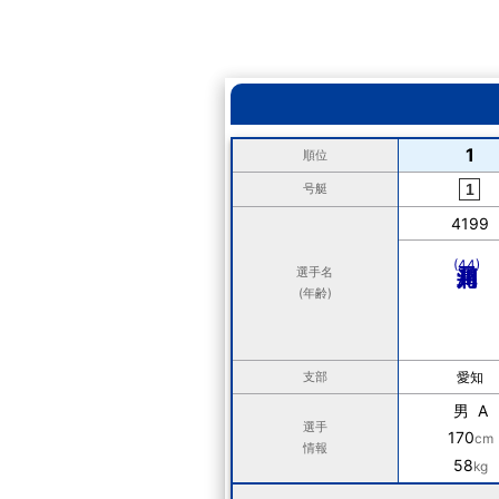
1
順位
号艇
4199
(44)
選手名
(年齢)
支部
愛知
男 A
選手
170
cm
情報
58
kg