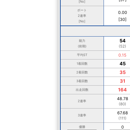
[No]
ボート
0.00
2連率
[30]
[No]
54
能力
(52)
(前期)
0.15
平均ST
45
1着回数
35
2着回数
31
3着回数
164
出走回数
48.78
2連率
(80)
67.68
3連率
(111)
0
優勝