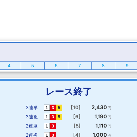
4
5
6
7
8
9
レース終了
[10]
2,430
3連単
円
[6]
1,190
3連複
円
[5]
1,110
2連単
円
[4]
1,000
2連複
円