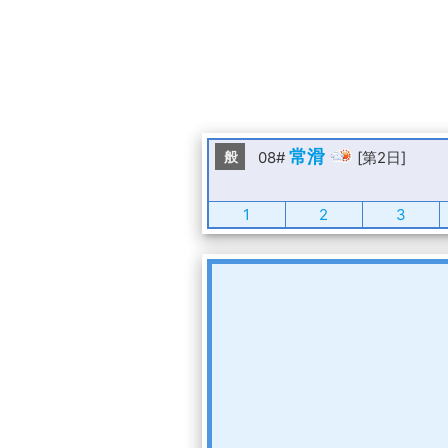
常滑
般
08#
[第2日]
1
2
3