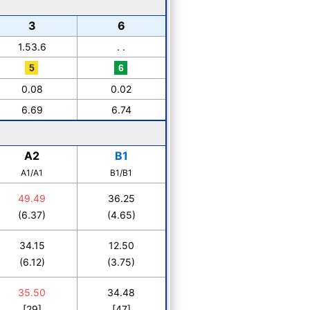
3
6
1.53.6
. .
0.08
0.02
6.69
6.74
A2
B1
A1/A1
B1/B1
49.49
36.25
(6.37)
(4.65)
34.15
12.50
(6.12)
(3.75)
35.50
34.48
[29]
[47]