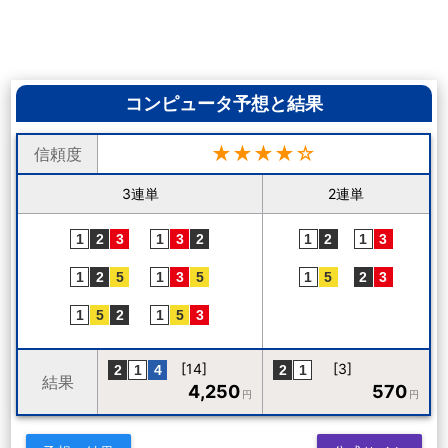
コンピュータ予想と結果
★★★★☆
信頼度
3連単
2連単
[14]
[3]
結果
4,250
570
円
円