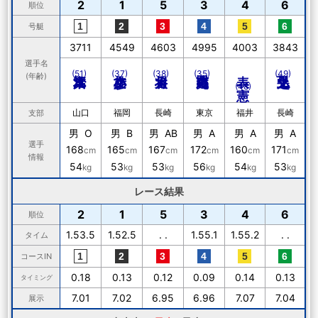
2
1
5
3
4
6
順位
号艇
3711
4549
4603
4995
4003
3843
選手名
表 憲一
(51)
(37)
(38)
(35)
(49)
(年齢)
(48)
山口
福岡
長崎
東京
福井
長崎
支部
男 O
男 B
男 AB
男 A
男 A
男 A
選手
168
165
167
172
160
171
cm
cm
cm
cm
cm
cm
情報
54
53
53
56
54
53
kg
kg
kg
kg
kg
kg
レース結果
2
1
5
3
4
6
順位
1.53.5
1.52.5
. .
1.55.1
1.55.2
. .
タイム
コースIN
0.18
0.13
0.12
0.09
0.14
0.13
タイミング
7.01
7.02
6.95
6.96
7.07
7.04
展示