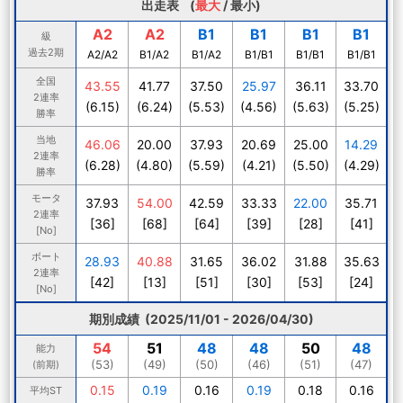
出走表 (
最大
/
最小
)
A2
A2
B1
B1
B1
B1
級
過去2期
A2/A2
B1/A2
B1/A2
B1/B1
B1/B1
B1/B1
全国
43.55
41.77
37.50
25.97
36.11
33.70
2連率
(6.15)
(6.24)
(5.53)
(4.56)
(5.63)
(5.25)
勝率
当地
46.06
20.00
37.93
20.69
25.00
14.29
2連率
(6.28)
(4.80)
(5.59)
(4.21)
(5.50)
(4.29)
勝率
モータ
37.93
54.00
42.59
33.33
22.00
35.71
2連率
[36]
[68]
[64]
[39]
[28]
[41]
[No]
ボート
28.93
40.88
31.65
36.02
31.88
35.63
2連率
[42]
[13]
[51]
[30]
[53]
[24]
[No]
期別成績 (2025/11/01 - 2026/04/30)
54
51
48
48
50
48
能力
(53)
(49)
(50)
(46)
(51)
(47)
(前期)
0.15
0.19
0.16
0.19
0.18
0.16
平均ST