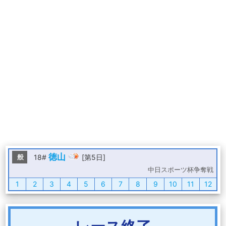
徳山
般
18#
[第5日]
中日スポーツ杯争奪戦
1
2
3
4
5
6
7
8
9
10
11
12