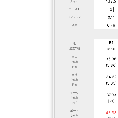
1.13.5
タイム
コースIN
0.11
タイミング
6.76
展示
B1
級
過去2期
B1/B1
全国
36.36
2連率
(5.36)
勝率
当地
34.62
2連率
(5.85)
勝率
モータ
37.93
2連率
[71]
[No]
ボート
43.33
2連率