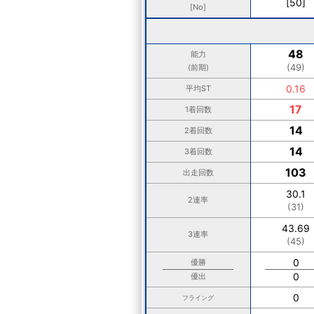
[50]
[No]
48
能力
(49)
(前期)
0.16
平均ST
17
1着回数
14
2着回数
14
3着回数
103
出走回数
30.1
2連率
(31)
43.69
3連率
(45)
0
優勝
0
優出
0
フライング