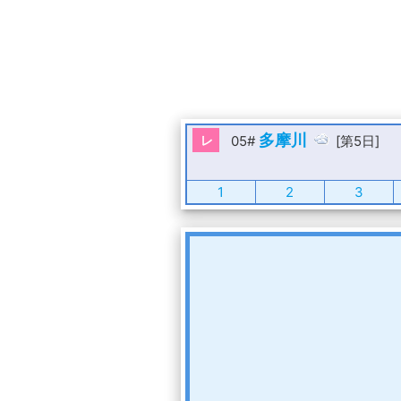
多摩川
レ
05#
[第5日]
1
2
3