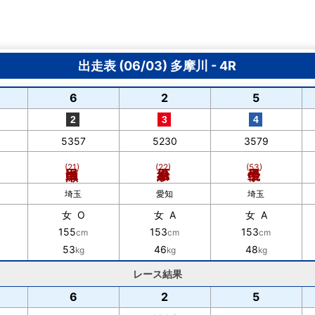
出走表 (06/03) 多摩川 - 4R
6
2
5
5357
5230
3579
(21)
(22)
(53)
埼玉
愛知
埼玉
女 O
女 A
女 A
155
153
153
cm
cm
cm
53
46
48
kg
kg
kg
レース結果
6
2
5