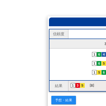
信頼度
結果
[8]
予想・結果