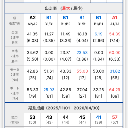
出走表 (
最大
/
最小
)
A2
B1
B1
B1
B1
A1
級
過去2期
A2/A2
B1/B1
B1/B2
B1/B1
B1/B1
A1/A1
全国
41.35
11.27
11.49
18.18
6.19
54.39
2連率
(6.08)
(3.35)
(3.36)
(4.04)
(2.66)
(7.14)
勝率
当地
34.62
0.00
23.81
23.53
0.00
60.00
2連率
(5.50)
(0.00)
(4.07)
(3.88)
(1.84)
(6.33)
勝率
モータ
42.86
51.61
43.33
55.00
50.00
31.82
2連率
[25]
[74]
[12]
[17]
[26]
[58]
[No]
ボート
53.33
25.93
42.86
37.04
32.26
64.29
2連率
[79]
[61]
[59]
[27]
[81]
[69]
[No]
期別成績 (2025/11/01 - 2026/04/30)
53
43
44
45
41
57
能力
(50)
(43)
(44)
(44)
(39)
(57)
(前期)