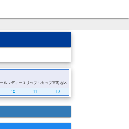
ールレディースリップルカップ東海地区
10
11
12