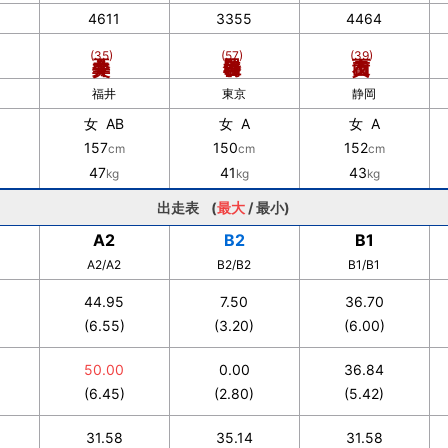
4611
3355
4464
(35)
(57)
(39)
福井
東京
静岡
女 AB
女 A
女 A
157
150
152
cm
cm
cm
47
41
43
kg
kg
kg
出走表 (
最大
/
最小
)
A2
B2
B1
A2/A2
B2/B2
B1/B1
44.95
7.50
36.70
(6.55)
(3.20)
(6.00)
50.00
0.00
36.84
(6.45)
(2.80)
(5.42)
31.58
35.14
31.58