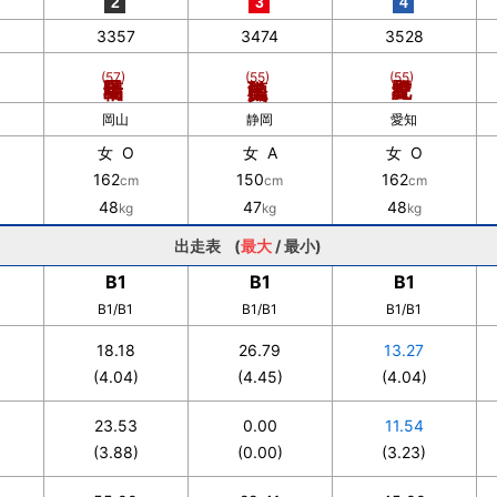
3357
3474
3528
(57)
(55)
(55)
岡山
静岡
愛知
女 O
女 A
女 O
162
150
162
cm
cm
cm
48
47
48
kg
kg
kg
出走表 (
最大
/
最小
)
B1
B1
B1
B1/B1
B1/B1
B1/B1
18.18
26.79
13.27
(4.04)
(4.45)
(4.04)
23.53
0.00
11.54
(3.88)
(0.00)
(3.23)