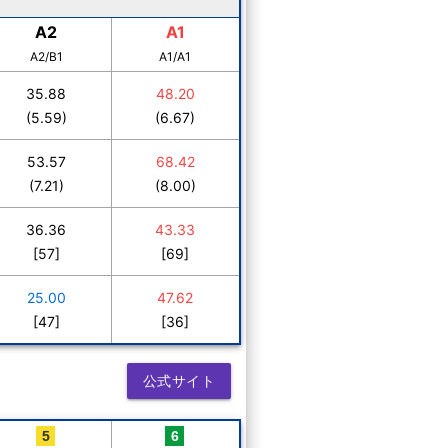
A2
A1
A2/B1
A1/A1
35.88
48.20
(5.59)
(6.67)
53.57
68.42
(7.21)
(8.00)
36.36
43.33
[57]
[69]
25.00
47.62
[47]
[36]
公式サイト