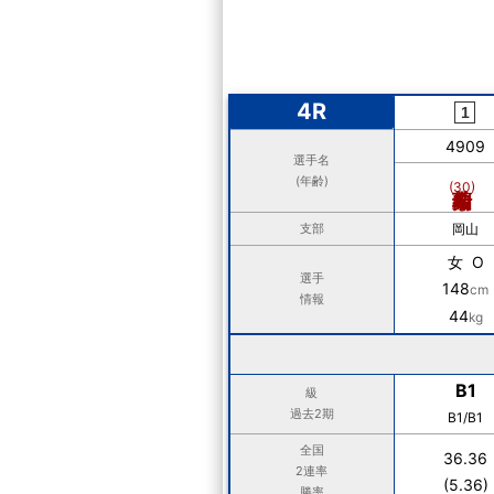
4R
4909
選手名
(年齢)
(30)
支部
岡山
女 O
選手
148
cm
情報
44
kg
B1
級
過去2期
B1/B1
全国
36.36
2連率
(5.36)
勝率