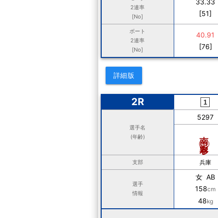
33.33
2連率
[51]
[No]
ボート
40.91
2連率
[76]
[No]
詳細版
2R
5297
選手名
南 彩寧
(年齢)
(23)
支部
兵庫
女 AB
選手
158
cm
情報
48
kg