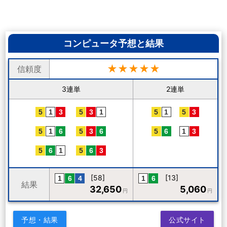
コンピュータ予想と結果
★★★★★
信頼度
3連単
2連単
[58]
[13]
結果
32,650
5,060
円
円
予想・結果
公式サイト