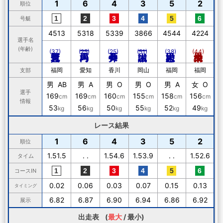
1
6
4
3
5
2
順位
号艇
4513
5318
5339
3866
4544
4224
選手名
(年齢)
(37)
(25)
(25)
(51)
(38)
(44)
福岡
愛知
香川
岡山
福岡
福岡
支部
男 AB
男 A
男 O
男 O
男 A
女 O
選手
169
169
160
155
158
156
cm
cm
cm
cm
cm
cm
情報
53
56
50
55
52
49
kg
kg
kg
kg
kg
kg
レース結果
1
6
4
3
5
2
順位
1.51.5
. .
1.54.6
1.53.9
. .
1.52.6
タイム
コースIN
0.02
0.06
0.03
0.07
0.15
0.13
タイミング
6.82
6.87
6.90
6.94
6.86
6.92
展示
出走表 (
最大
/
最小
)