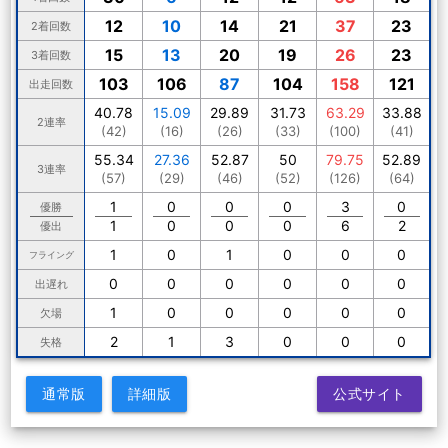
12
10
14
21
37
23
2着回数
15
13
20
19
26
23
3着回数
103
106
87
104
158
121
出走回数
40.78
15.09
29.89
31.73
63.29
33.88
2連率
(42)
(16)
(26)
(33)
(100)
(41)
55.34
27.36
52.87
50
79.75
52.89
3連率
(57)
(29)
(46)
(52)
(126)
(64)
1
0
0
0
3
0
優勝
1
0
0
0
6
2
優出
1
0
1
0
0
0
フライング
0
0
0
0
0
0
出遅れ
1
0
0
0
0
0
欠場
2
1
3
0
0
0
失格
通常版
詳細版
公式サイト