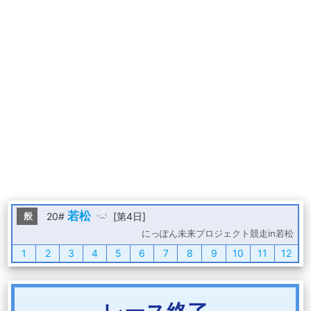
若松
般
20#
[第4日]
にっぽん未来プロジェクト競走in若松
1
2
3
4
5
6
7
8
9
10
11
12