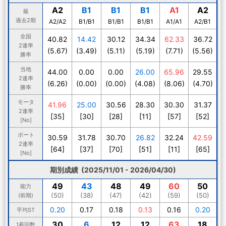
A2
B1
B1
B1
A1
A2
級
過去2期
A2/A2
B1/B1
B1/B1
B1/B1
A1/A1
A2/B1
全国
40.82
14.42
30.12
34.34
62.33
36.72
2連率
(5.67)
(3.49)
(5.11)
(5.19)
(7.71)
(5.56)
勝率
当地
44.00
0.00
0.00
26.00
65.96
29.55
2連率
(6.26)
(0.00)
(0.00)
(4.08)
(8.06)
(4.70)
勝率
モータ
41.96
25.00
30.56
28.30
30.30
31.37
2連率
[35]
[30]
[28]
[11]
[57]
[52]
[No]
ボート
30.59
31.78
30.70
26.82
32.24
42.59
2連率
[64]
[37]
[70]
[51]
[11]
[65]
[No]
期別成績 (2025/11/01 - 2026/04/30)
49
43
48
49
60
50
能力
(50)
(38)
(47)
(42)
(59)
(50)
(前期)
0.20
0.17
0.18
0.13
0.16
0.20
平均ST
30
6
12
12
63
18
1着回数