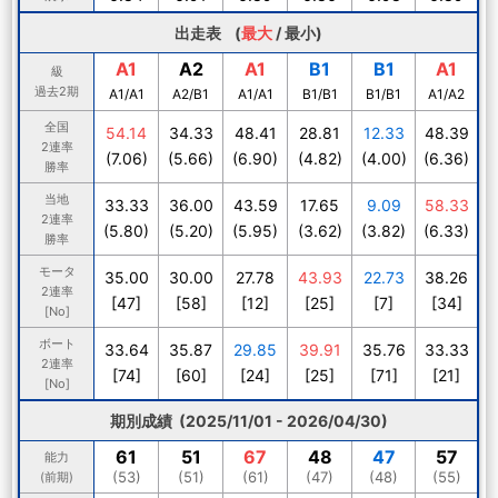
出走表 (
最大
/
最小
)
A1
A2
A1
B1
B1
A1
級
過去2期
A1/A1
A2/B1
A1/A1
B1/B1
B1/B1
A1/A2
全国
54.14
34.33
48.41
28.81
12.33
48.39
2連率
(7.06)
(5.66)
(6.90)
(4.82)
(4.00)
(6.36)
勝率
当地
33.33
36.00
43.59
17.65
9.09
58.33
2連率
(5.80)
(5.20)
(5.95)
(3.62)
(3.82)
(6.33)
勝率
モータ
35.00
30.00
27.78
43.93
22.73
38.26
2連率
[47]
[58]
[12]
[25]
[7]
[34]
[No]
ボート
33.64
35.87
29.85
39.91
35.76
33.33
2連率
[74]
[60]
[24]
[25]
[71]
[21]
[No]
期別成績 (2025/11/01 - 2026/04/30)
61
51
67
48
47
57
能力
(53)
(51)
(61)
(47)
(48)
(55)
(前期)