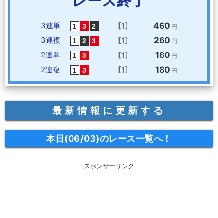
レース終了
3連単
[1]
460
円
3連複
[1]
260
円
2連単
[1]
180
円
2連複
[1]
180
円
最新情報に更新する
本日(06/03)のレース一覧へ！
スポンサーリンク