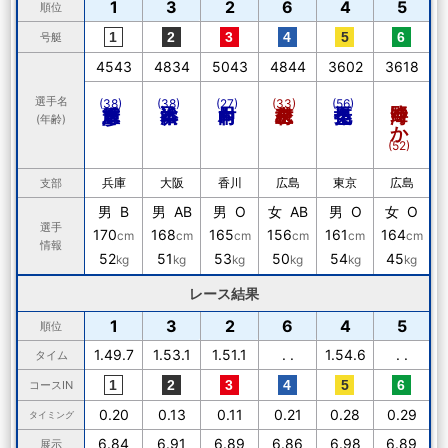
1
3
2
6
4
5
順位
号艇
4543
4834
5043
4844
3602
3618
海野ゆか
選手名
(38)
(38)
(27)
(33)
(56)
(年齢)
(52)
兵庫
大阪
香川
広島
東京
広島
支部
男 B
男 AB
男 O
女 AB
男 O
女 O
選手
170
168
165
156
161
164
cm
cm
cm
cm
cm
cm
情報
52
51
53
50
54
45
kg
kg
kg
kg
kg
kg
レース結果
1
3
2
6
4
5
順位
1.49.7
1.53.1
1.51.1
. .
1.54.6
. .
タイム
コースIN
0.20
0.13
0.11
0.21
0.28
0.29
タイミング
6.84
6.91
6.89
6.86
6.98
6.89
展示