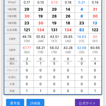
0.17
0.15
0.13
0.18
0.21
0.19
平均ST
29
29
29
14
4
31
1着回数
30
19
28
26
8
30
2着回数
23
30
19
18
23
13
3着回数
121
134
131
134
82
122
出走回数
48.76
35.82
43.51
29.85
14.63
50
2連率
(59)
(48)
(57)
(40)
(12)
(61)
67.77
58.21
58.02
43.28
42.68
60.66
3連率
(82)
(78)
(76)
(58)
(35)
(74)
2
0
0
0
0
1
優勝
5
1
5
1
0
4
優出
0
0
0
0
1
0
フライング
0
0
0
0
0
0
出遅れ
0
0
0
0
0
0
欠場
1
1
0
0
0
1
失格
通常版
詳細版
公式サイト