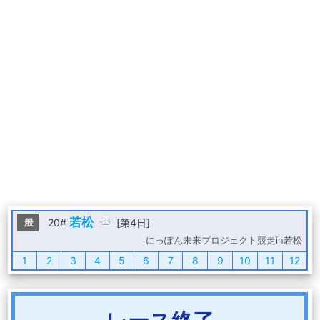
若松
般
20#
[第4日]
にっぽん未来プロジェクト競走in若松
1
2
3
4
5
6
7
8
9
10
11
12