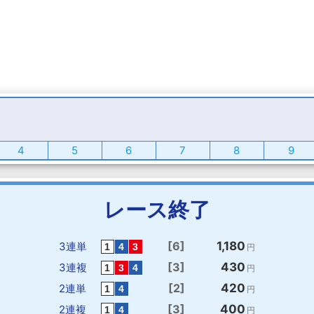
4
5
6
7
8
9
レース終了
[6]
1,180
3連単
円
[3]
430
3連複
円
[2]
420
2連単
円
[3]
400
2連複
円