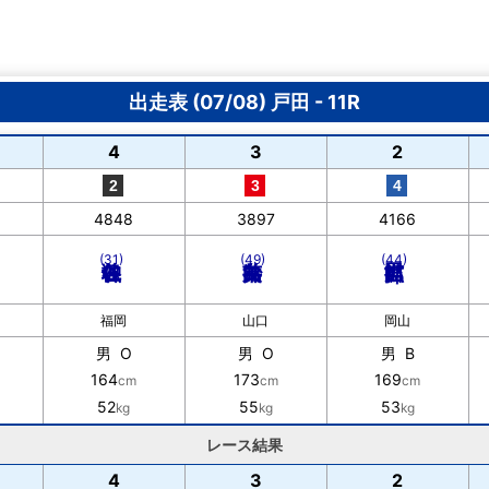
出走表 (07/08) 戸田 - 11R
4
3
2
4848
3897
4166
(31)
(49)
(44)
福岡
山口
岡山
男 O
男 O
男 B
164
173
169
cm
cm
cm
52
55
53
kg
kg
kg
レース結果
4
3
2