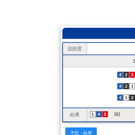
信頼度
結果
[6]
予想・結果