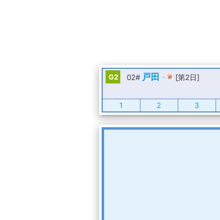
戸田
G2
02#
[第2日]
1
2
3