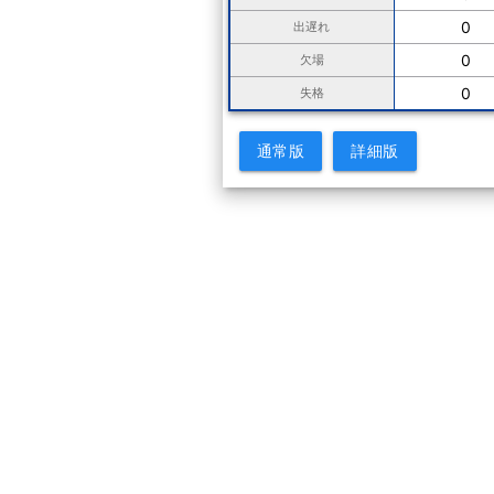
0
出遅れ
0
欠場
0
失格
通常版
詳細版