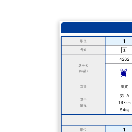
1
順位
号艇
4262
選手名
(42)
(年齢)
支部
滋賀
男 A
選手
167
cm
情報
54
kg
1
順位