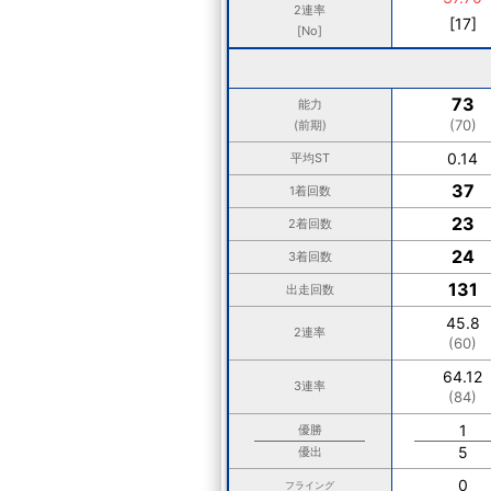
2連率
[17]
[No]
73
能力
(70)
(前期)
0.14
平均ST
37
1着回数
23
2着回数
24
3着回数
131
出走回数
45.8
2連率
(60)
64.12
3連率
(84)
1
優勝
5
優出
0
フライング