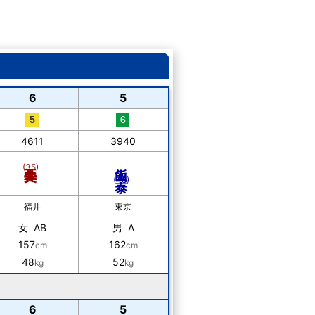
6
5
4611
3940
飯山 泰
(35)
(48)
福井
東京
女 AB
男 A
157
162
cm
cm
48
52
kg
kg
6
5