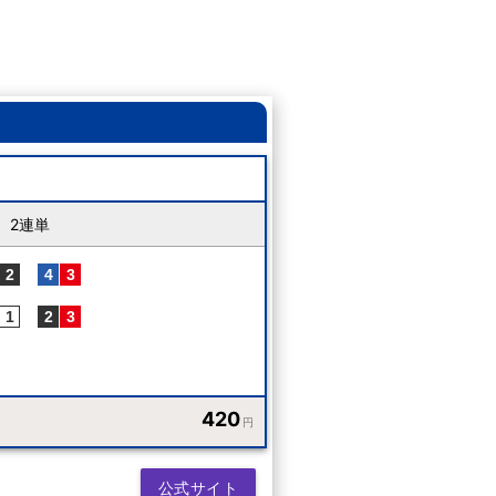
2連単
420
円
公式サイト