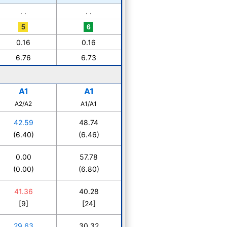
. .
. .
0.16
0.16
6.76
6.73
A1
A1
A2/A2
A1/A1
42.59
48.74
(6.40)
(6.46)
0.00
57.78
(0.00)
(6.80)
41.36
40.28
[9]
[24]
29.63
30.32