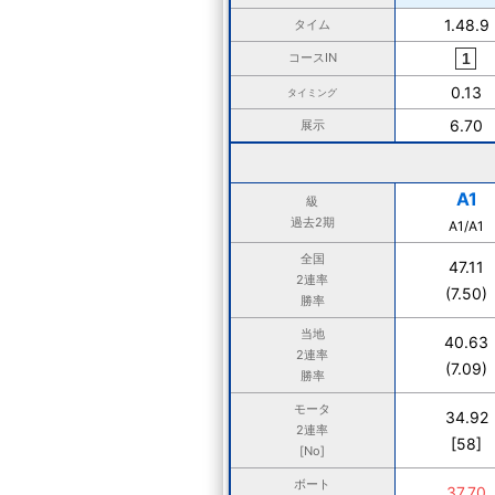
1.48.9
タイム
コースIN
0.13
タイミング
6.70
展示
A1
級
過去2期
A1/A1
全国
47.11
2連率
(7.50)
勝率
当地
40.63
2連率
(7.09)
勝率
モータ
34.92
2連率
[58]
[No]
ボート
37.70