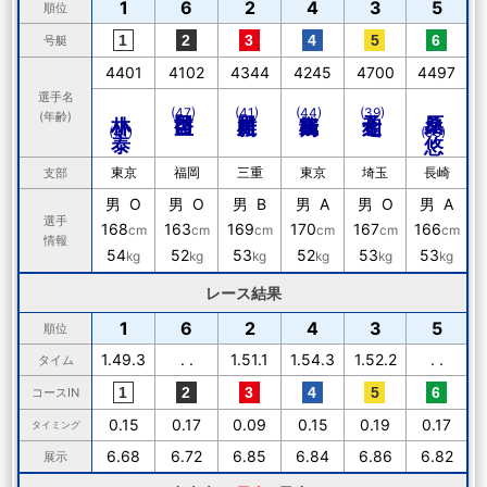
1
6
2
4
3
5
順位
号艇
4401
4102
4344
4245
4700
4497
選手名
小林 泰
桑原 悠
(47)
(41)
(44)
(39)
(年齢)
(41)
(39)
東京
福岡
三重
東京
埼玉
長崎
支部
男 O
男 O
男 B
男 A
男 O
男 A
選手
168
163
169
170
167
166
cm
cm
cm
cm
cm
cm
情報
54
52
53
52
53
53
kg
kg
kg
kg
kg
kg
レース結果
1
6
2
4
3
5
順位
1.49.3
. .
1.51.1
1.54.3
1.52.2
. .
タイム
コースIN
0.15
0.17
0.09
0.15
0.19
0.17
タイミング
6.68
6.72
6.85
6.84
6.86
6.82
展示