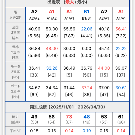
出走表 (
最大
/
最小
)
A2
A1
A1
B1
A2
A1
級
過去2期
A2/A2
A1/A2
A1/A1
B1/B1
A2/A1
A1/A1
全国
40.96
50.00
55.56
22.06
40.18
56.41
2連率
(5.65)
(6.45)
(7.87)
(4.41)
(5.85)
(7.32)
勝率
当地
36.84
48.00
30.00
0.00
45.14
22.22
2連率
(5.66)
(6.48)
(6.33)
(0.00)
(6.05)
(6.22)
勝率
モータ
36.41
32.26
36.49
36.79
44.00
39.07
2連率
[38]
[42]
[5]
[50]
[15]
[37]
[No]
ボート
34.67
34.34
31.44
37.24
37.00
30.61
2連率
[69]
[57]
[46]
[36]
[47]
[54]
[No]
期別成績 (2025/11/01 - 2026/04/30)
49
56
73
48
53
61
能力
(53)
(54)
(67)
(49)
(53)
(60)
(前期)
0.15
0.15
0.14
0.19
0.15
0.14
平均ST