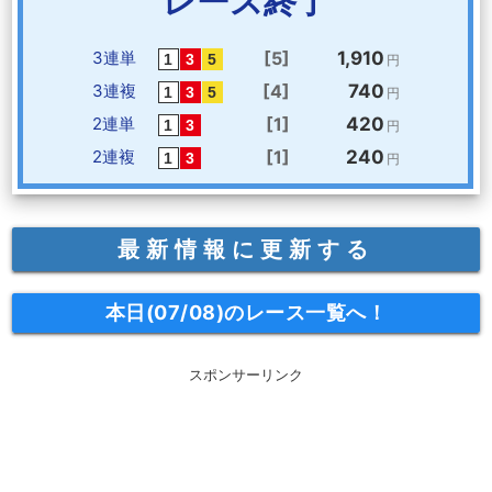
レース終了
3連単
[5]
1,910
円
3連複
[4]
740
円
2連単
[1]
420
円
2連複
[1]
240
円
最新情報に更新する
本日(07/08)のレース一覧へ！
スポンサーリンク