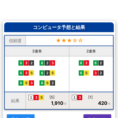
コンピュータ予想と結果
★★★☆☆
信頼度
3連単
2連単
[5]
[1]
結果
1,910
420
円
円