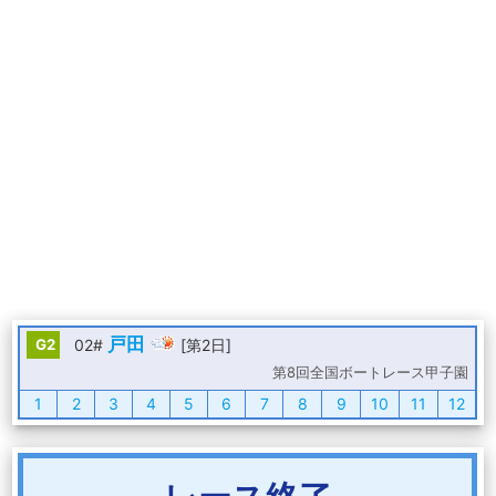
戸田
G2
02#
[第2日]
第8回全国ボートレース甲子園
1
2
3
4
5
6
7
8
9
10
11
12