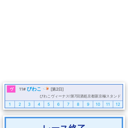
びわこ
ヴ
11#
[第2日]
びわこヴィーナス!第7回酒処京都新京極スタンド
1
2
3
4
5
6
7
8
9
10
11
12