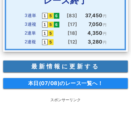
レース終了
3連単
[83]
37,450
円
3連複
[17]
7,050
円
2連単
[18]
4,350
円
2連複
[12]
3,280
円
最新情報に更新する
本日(07/08)のレース一覧へ！
スポンサーリンク