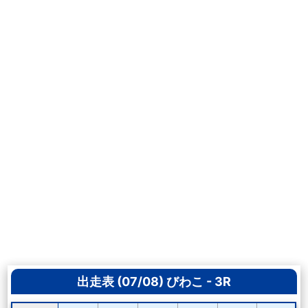
出走表 (07/08) びわこ - 3R