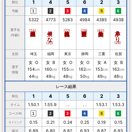
1
4
5
6
2
3
順位
号艇
5322
4773
5283
4984
4385
4938
中川りな
小芦るり
選手名
(24)
(22)
(29)
(40)
(年齢)
(28)
(32)
埼玉
福岡
東京
静岡
三重
佐賀
支部
女 O
女 B
女 O
女 O
女 A
女 B
選手
154
160
155
162
153
162
cm
cm
cm
cm
cm
cm
情報
44
49
48
50
49
48
kg
kg
kg
kg
kg
kg
レース結果
1
4
5
6
2
3
順位
1.50.1
1.55.9
. .
. .
1.53.1
1.53.3
タイム
コースIN
0.15
0.21
0.24
0.25
0.19
0.15
タイミング
6.89
6.80
6.82
6.93
6.87
6.93
展示