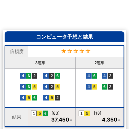
コンピュータ予想と結果
★☆☆☆☆
信頼度
3連単
2連単
[83]
[18]
結果
37,450
4,350
円
円