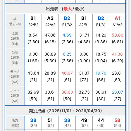
出走表 (
最大
/
最小
)
B1
A2
B2
B1
B2
A1
級
過去2期
B2/B2
A2/A2
B1/B2
A2/B1
B1/B1
A1/A2
全国
8.54
47.06
4.69
31.71
14.29
50.86
2連率
(2.80)
(6.18)
(2.36)
(4.88)
(3.86)
(6.81)
勝率
当地
0.00
38.89
6.25
0.00
18.75
41.38
2連率
(1.59)
(5.39)
(2.56)
(0.00)
(3.94)
(6.29)
勝率
モータ
43.64
28.89
46.97
31.37
19.70
28.81
2連率
[21]
[31]
[61]
[73]
[66]
[69]
[No]
ボート
32.69
30.61
38.60
32.73
30.91
28.07
2連率
[50]
[51]
[59]
[22]
[30]
[37]
[No]
期別成績 (2025/11/01 - 2026/04/30)
38
51
38
49
44
58
能力
(36)
(52)
(42)
(52)
(45)
(54)
(前期)