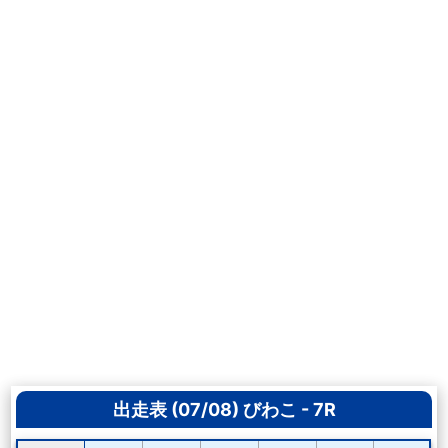
出走表 (07/08) びわこ - 7R