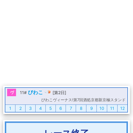
びわこ
ヴ
11#
[第2日]
びわこヴィーナス!第7回酒処京都新京極スタンド
1
2
3
4
5
6
7
8
9
10
11
12