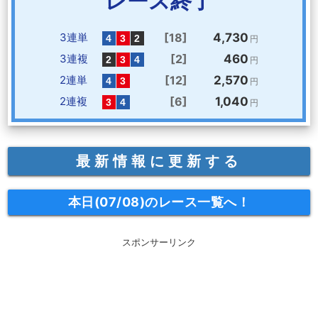
レース終了
3連単
[18]
4,730
円
3連複
[2]
460
円
2連単
[12]
2,570
円
2連複
[6]
1,040
円
最新情報に更新する
本日(07/08)のレース一覧へ！
スポンサーリンク