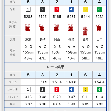
5
3
2
1
6
4
順位
号艇
5283
5195
5165
5281
5444
5231
選手名
林 風音
(22)
(24)
(26)
(23)
(22)
(年齢)
(18)
東京
長崎
岡山
徳島
愛知
山口
支部
女 O
女 O
女 B
女 A
女 O
女 O
選手
155
153
150
158
155
153
cm
cm
cm
cm
cm
cm
情報
48
47
46
46
58
46
kg
kg
kg
kg
kg
kg
レース結果
5
3
2
1
6
4
順位
. .
1.51.9
1.51.4
1.49.8
. .
1.54.4
タイム
コースIN
0.18
0.08
0.20
0.07
0.11
0.10
タイミング
6.87
6.90
6.84
6.90
6.89
6.83
展示