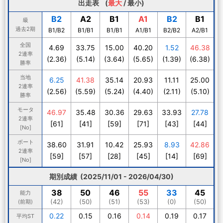
出走表 (
最大
/
最小
)
B2
A2
B1
A1
B2
B1
級
過去2期
B1/B2
B1/B1
B1/B1
A1/B1
B2/B2
A2/B1
全国
4.69
33.75
15.00
40.20
1.52
46.38
2連率
(2.36)
(5.14)
(3.64)
(5.65)
(1.39)
(6.38)
勝率
当地
6.25
41.38
35.14
20.93
11.11
25.00
2連率
(2.56)
(5.59)
(5.24)
(4.40)
(2.11)
(5.10)
勝率
モータ
46.97
35.48
30.36
29.63
33.93
27.78
2連率
[61]
[41]
[59]
[71]
[43]
[44]
[No]
ボート
38.60
31.91
10.42
25.93
8.93
42.86
2連率
[59]
[57]
[28]
[45]
[14]
[69]
[No]
期別成績 (2025/11/01 - 2026/04/30)
38
50
46
55
33
45
能力
(42)
(50)
(51)
(53)
(0)
(50)
(前期)
0.22
0.15
0.16
0.14
0.19
0.17
平均ST