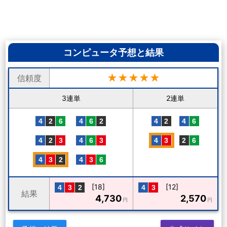
コンピュータ予想と結果
★★★★★
信頼度
3連単
2連単
[18]
[12]
結果
4,730
2,570
円
円