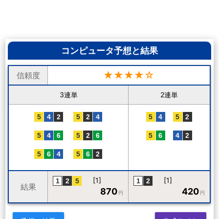
コンピュータ予想と結果
★★★★☆
信頼度
3連単
2連単
[1]
[1]
結果
870
420
円
円