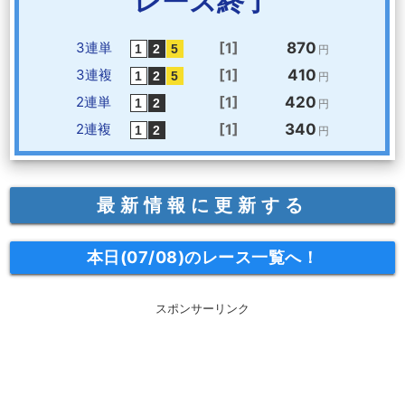
レース終了
3連単
[1]
870
円
3連複
[1]
410
円
2連単
[1]
420
円
2連複
[1]
340
円
最新情報に更新する
本日(07/08)のレース一覧へ！
スポンサーリンク