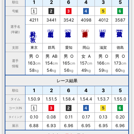
1
2
6
4
3
5
順位
号艇
4211
3441
3542
4098
4012
3587
選手名
村田 敦
(56)
(57)
(44)
(46)
(53)
(年齢)
(43)
東京
群馬
愛知
岡山
滋賀
徳島
支部
男 O
男 AB
男 O
女 A
男 O
男 O
選手
163
154
165
157
166
173
cm
cm
cm
cm
cm
cm
情報
58
54
56
49
59
60
kg
kg
kg
kg
kg
kg
レース結果
1
2
6
4
3
5
順位
1.50.9
1.51.5
1.58.4
1.54.4
1.53.7
1.55.0
タイム
コースIN
0.10
0.08
0.11
0.17
0.13
0.20
タイミング
6.88
6.93
6.96
6.95
6.95
6.96
展示