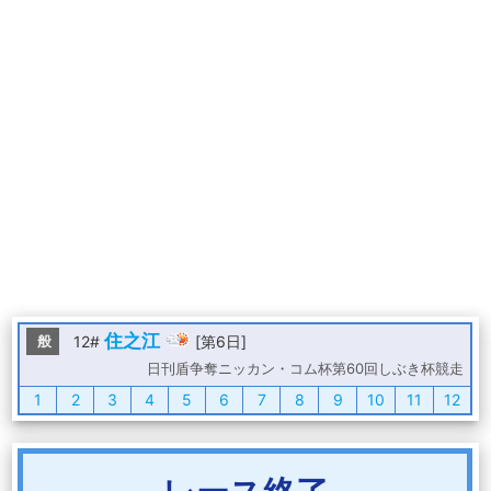
住之江
般
12#
[第6日]
日刊盾争奪ニッカン・コム杯第60回しぶき杯競走
1
2
3
4
5
6
7
8
9
10
11
12