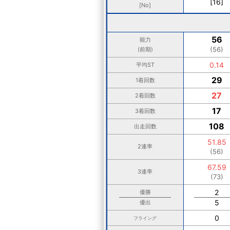
[16]
[No]
56
能力
(56)
(前期)
0.14
平均ST
29
1着回数
27
2着回数
17
3着回数
108
出走回数
51.85
2連率
(56)
67.59
3連率
(73)
2
優勝
5
優出
0
フライング