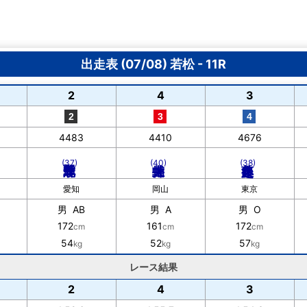
出走表 (07/08) 若松 - 11R
2
4
3
4483
4410
4676
(37)
(40)
(38)
愛知
岡山
東京
男 AB
男 A
男 O
172
161
172
cm
cm
cm
54
52
57
kg
kg
kg
レース結果
2
4
3