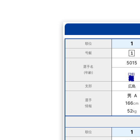
1
順位
号艇
5015
選手名
(年齢)
(28)
支部
広島
男 A
選手
166
cm
情報
52
kg
1
順位