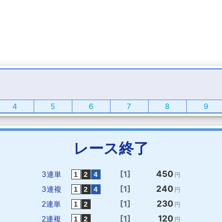
4
5
6
7
8
9
レース終了
[1]
450
3連単
円
[1]
240
3連複
円
[1]
230
2連単
円
[1]
120
2連複
円