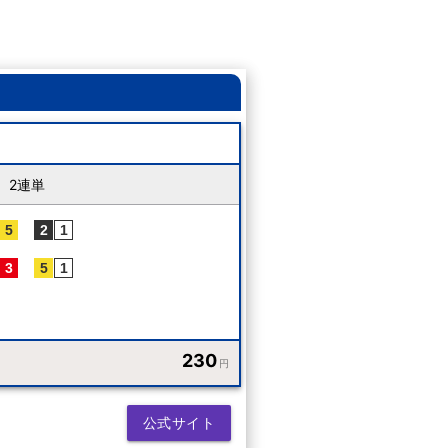
2連単
230
円
公式サイト