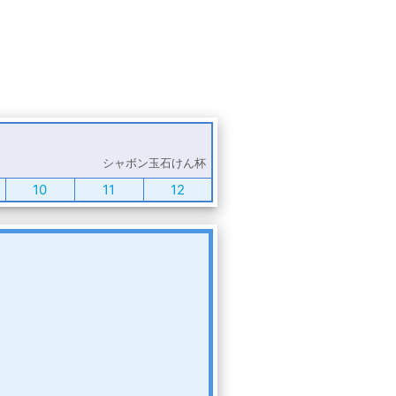
シャボン玉石けん杯
10
11
12