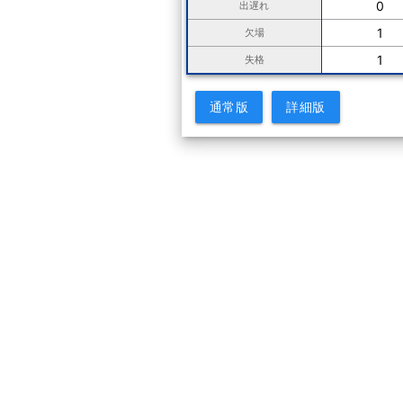
0
出遅れ
1
欠場
1
失格
通常版
詳細版