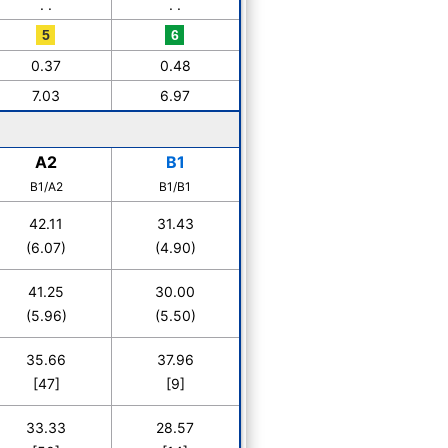
. .
. .
0.37
0.48
7.03
6.97
A2
B1
B1/A2
B1/B1
42.11
31.43
(6.07)
(4.90)
41.25
30.00
(5.96)
(5.50)
35.66
37.96
[47]
[9]
33.33
28.57