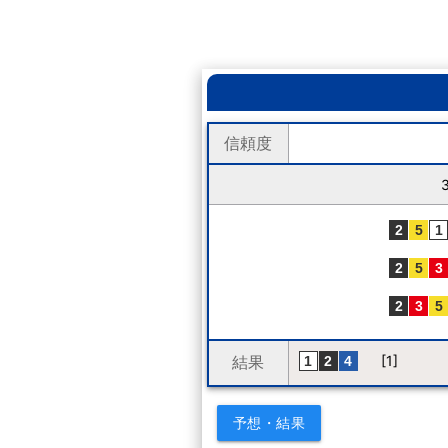
信頼度
結果
[1]
予想・結果