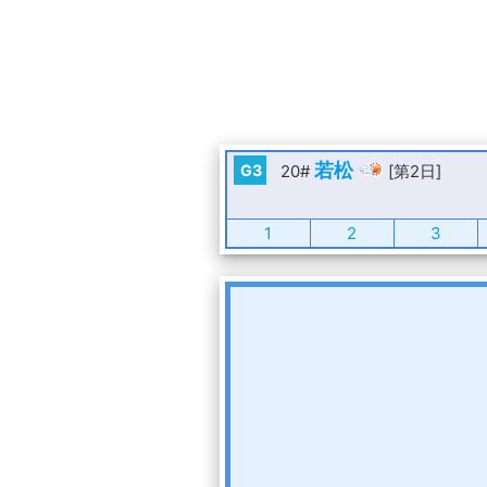
若松
G3
20#
[第2日]
1
2
3