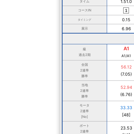
1.51.0
タイム
コースIN
0.15
タイミング
6.96
展示
A1
級
過去2期
A1/A1
全国
56.12
2連率
(7.05)
勝率
当地
52.94
2連率
(6.76)
勝率
モータ
33.33
2連率
[48]
[No]
ボート
23.53
2連率