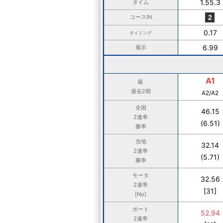
1.55.3
タイム
コースIN
0.17
タイミング
6.99
展示
A1
級
過去2期
A2/A2
全国
46.15
2連率
(6.51)
勝率
当地
32.14
2連率
(5.71)
勝率
モータ
32.56
2連率
[31]
[No]
ボート
52.94
2連率