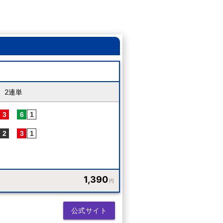
2連単
1,390
円
公式サイト