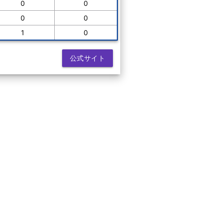
0
0
0
0
1
0
公式サイト