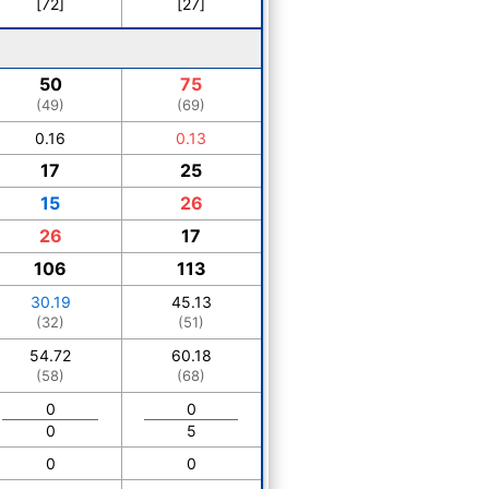
[72]
[27]
50
75
(49)
(69)
0.16
0.13
17
25
15
26
26
17
106
113
30.19
45.13
(32)
(51)
54.72
60.18
(58)
(68)
0
0
0
5
0
0