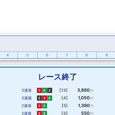
4
5
6
7
8
9
レース終了
[13]
3,880
3連単
円
[4]
1,050
3連複
円
[5]
1,390
2連単
円
[3]
550
2連複
円