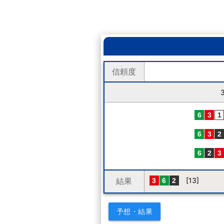
信頼度
結果
[13]
予想・結果