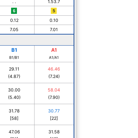
. .
1.53.7
0.12
0.10
7.05
7.01
B1
A1
B1/B1
A1/A1
29.11
46.46
(4.87)
(7.24)
30.00
58.04
(5.40)
(7.90)
31.78
30.77
[58]
[22]
47.06
31.58