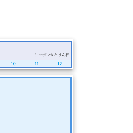
シャボン玉石けん杯
10
11
12