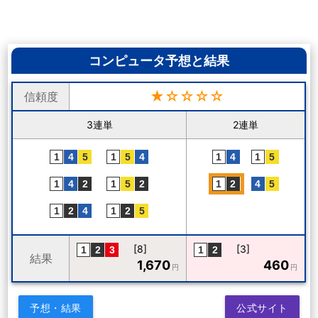
コンピュータ予想と結果
★☆☆☆☆
信頼度
3連単
2連単
[8]
[3]
結果
1,670
460
円
円
予想・結果
公式サイト