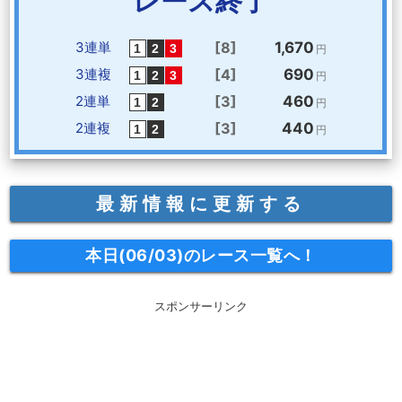
レース終了
3連単
[8]
1,670
円
3連複
[4]
690
円
2連単
[3]
460
円
2連複
[3]
440
円
最新情報に更新する
本日(06/03)のレース一覧へ！
スポンサーリンク