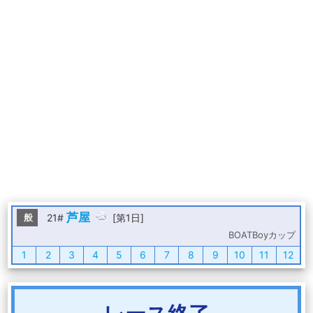
芦屋
般
21#
[第1日]
BOATBoyカップ
1
2
3
4
5
6
7
8
9
10
11
12