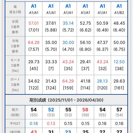
A1
A1
A1
A1
A1
A1
級
過去2期
A1/A1
A1/A1
A1/A1
A1/A1
A1/A1
A1/B2
全国
57.01
37.61
35.14
52.75
50.59
48.45
2連率
(7.01)
(5.88)
(5.72)
(6.62)
(6.49)
(6.40)
勝率
当地
64.29
35.00
30.00
56.10
47.37
50.00
2連率
(7.57)
(5.70)
(4.70)
(6.90)
(6.37)
(6.75)
勝率
モータ
29.73
33.33
43.24
29.41
43.24
12.50
2連率
[45]
[7]
[35]
[37]
[32]
[38]
[No]
ボート
34.62
31.43
64.29
41.18
28.13
29.63
2連率
[122]
[124]
[159]
[114]
[120]
[161]
[No]
期別成績 (2025/11/01 - 2026/04/30)
54
52
55
58
54
57
能力
(55)
(53)
(53)
(56)
(55)
(54)
(前期)
0.18
0.13
0.15
0.15
0.16
0.16
平均ST
43
31
23
25
27
27
1着回数