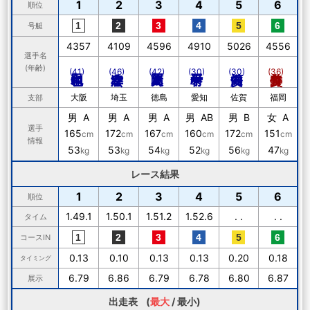
1
2
3
4
5
6
順位
号艇
4357
4109
4596
4910
5026
4556
選手名
(年齢)
(41)
(46)
(42)
(30)
(30)
(36)
大阪
埼玉
徳島
愛知
佐賀
福岡
支部
男 A
男 A
男 A
男 AB
男 B
女 A
選手
165
172
167
160
172
151
cm
cm
cm
cm
cm
cm
情報
53
53
54
52
56
47
kg
kg
kg
kg
kg
kg
レース結果
1
2
3
4
5
6
順位
1.49.1
1.50.1
1.51.2
1.52.6
. .
. .
タイム
コースIN
0.13
0.10
0.13
0.13
0.20
0.18
タイミング
6.79
6.86
6.79
6.78
6.80
6.87
展示
出走表 (
最大
/
最小
)