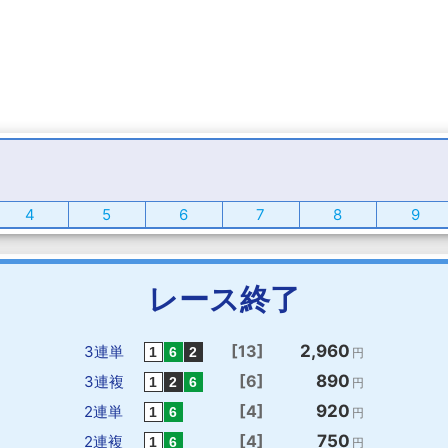
4
5
6
7
8
9
レース終了
[13]
2,960
3連単
円
[6]
890
3連複
円
[4]
920
2連単
円
[4]
750
2連複
円