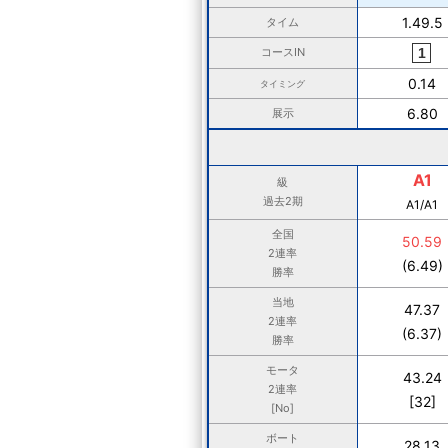
1.49.5
タイム
コースIN
0.14
タイミング
6.80
展示
A1
級
過去2期
A1/A1
全国
50.59
2連率
(6.49)
勝率
当地
47.37
2連率
(6.37)
勝率
モータ
43.24
2連率
[32]
[No]
ボート
28.13