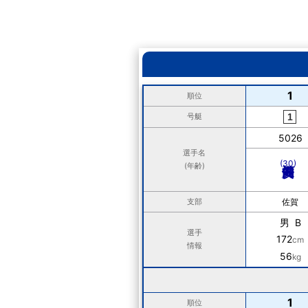
1
順位
号艇
5026
選手名
(30)
(年齢)
支部
佐賀
男 B
選手
172
cm
情報
56
kg
1
順位