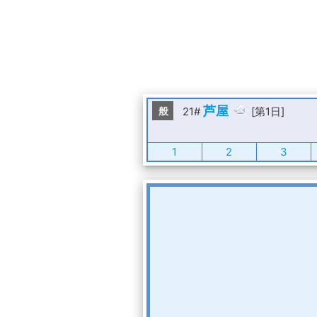
芦屋
般
21#
[第1日]
1
2
3