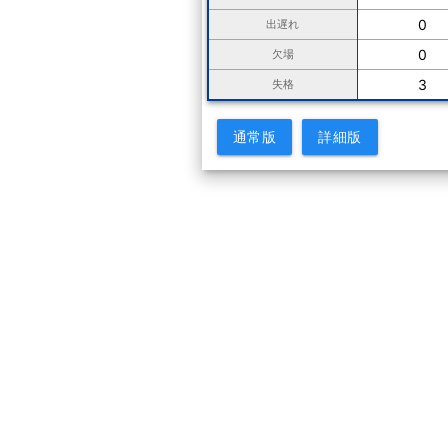
0
出遅れ
0
欠場
3
失格
通常版
詳細版