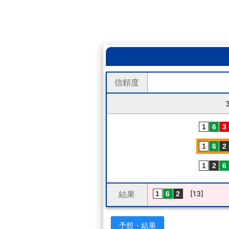
信頼度
結果
[13]
予想・結果