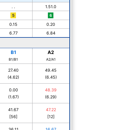
. .
1.51.0
0.15
0.20
6.77
6.84
B1
A2
B1/B1
A2/A1
27.40
49.45
(4.62)
(6.45)
0.00
48.39
(1.67)
(6.29)
41.67
47.22
[56]
[12]
36.11
16.67