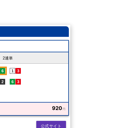
2連単
920
円
公式サイト