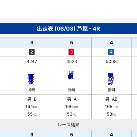
出走表 (06/03) 芦屋 - 4R
3
5
4
4247
4523
5008
齊藤 優
羽野 諒
(38)
(44)
(29)
徳島
長崎
福岡
男 B
男 A
男 AB
164
166
168
cm
cm
cm
55
53
53
kg
kg
kg
レース結果
3
5
4