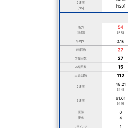
2連率
[120]
[No]
54
能力
(55)
(前期)
0.16
平均ST
27
1着回数
27
2着回数
15
3着回数
112
出走回数
48.21
2連率
(54)
61.61
3連率
(69)
0
優勝
4
優出
1
フライング