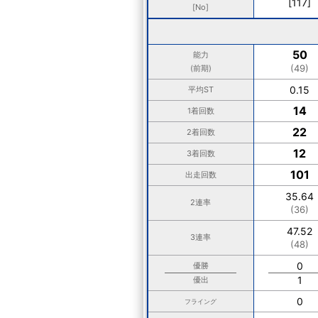
[117]
[No]
50
能力
(49)
(前期)
0.15
平均ST
14
1着回数
22
2着回数
12
3着回数
101
出走回数
35.64
2連率
(36)
47.52
3連率
(48)
0
優勝
1
優出
0
フライング