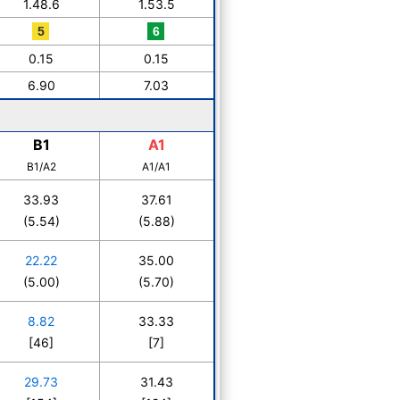
1.48.6
1.53.5
0.15
0.15
6.90
7.03
B1
A1
B1/A2
A1/A1
33.93
37.61
(5.54)
(5.88)
22.22
35.00
(5.00)
(5.70)
8.82
33.33
[46]
[7]
29.73
31.43