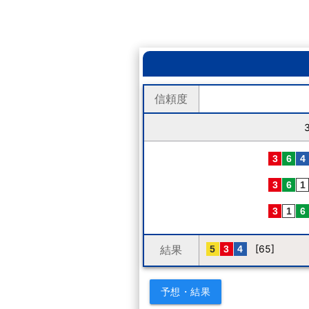
信頼度
結果
[65]
予想・結果