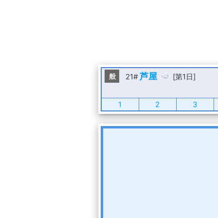
芦屋
般
21#
[第1日]
1
2
3