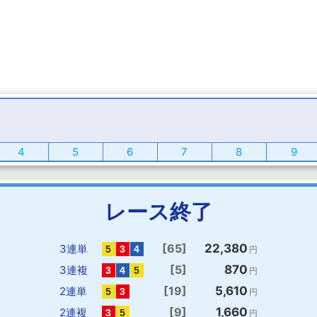
4
5
6
7
8
9
レース終了
[65]
22,380
3連単
円
[5]
870
3連複
円
[19]
5,610
2連単
円
[9]
1,660
2連複
円