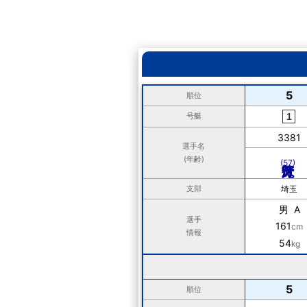
5
順位
号艇
3381
選手名
(年齢)
(57)
支部
埼玉
男 A
選手
161
cm
情報
54
kg
5
順位