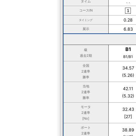
. .
タイム
コースIN
0.28
タイミング
6.83
展示
B1
級
過去2期
B1/B1
全国
34.57
2連率
(5.26)
勝率
当地
42.11
2連率
(5.32)
勝率
モータ
32.43
2連率
[27]
[No]
ボート
38.89
2連率