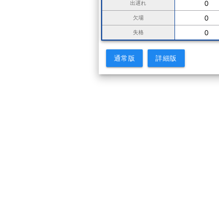
0
出遅れ
0
欠場
0
失格
通常版
詳細版