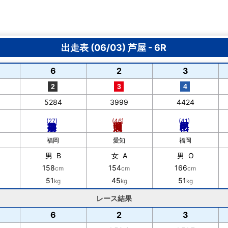
出走表 (06/03) 芦屋 - 6R
6
2
3
5284
3999
4424
(27)
(46)
(41)
福岡
愛知
福岡
男 B
女 A
男 O
158
154
166
cm
cm
cm
51
45
51
kg
kg
kg
レース結果
6
2
3